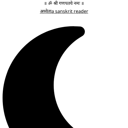
॥ ॐ श्री गणपतये नमः ॥
अध्येता
a sanskrit reader