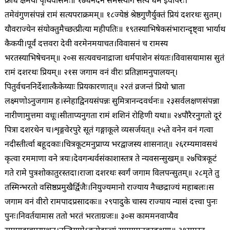
क्रोधे क्षमया पृथिवीसमः॥ १७
धनदेन समस्त्यागे सत्ये धर्म इवापरः।
तमेवंगुणसंपन्नं रामं सत्यपराक्रमम्॥ १८
ज्येष्ठं श्रेष्ठगुणैर्युक्तं प्रियं दशरथः सुतम्।
यौवराज्येन संयोक्तुमैच्छत्प्रीत्या महीपतिः॥ १९
तस्याभिषेकसंभारान्दृष्ट्वा भार्याथ
कैकयी।
पूर्वं दत्तवरा देवी वरमेनमयाचत।
विवासनं च रामस्य
भरतस्याभिषेचनम्॥ २०
स सत्यवचनाद्राजा धर्मपाशेन संयतः।
विवासयामास सुतं
रामं दशरथः प्रियम्॥ २१
स जगाम वनं वीरः प्रतिज्ञामनुपालयन्।
पितुर्वचननिर्देशात्कैकेय्याः प्रियकारणात्॥ २२
तं व्रजन्तं प्रियो भ्राता
लक्ष्मणोऽनुजगाम ह।
स्नेहाद्विनयसंपन्नः सुमित्रानन्दवर्धनः॥ २३
सर्वलक्षणसंपन्ना
नारीणामुत्तमा वधूः।
सीताप्यनुगता रामं शशिनं रोहिणी यथा॥ २४
पौरैरनुगतो दूरं
पित्रा दशरथेन च।
शृङ्गवेरपुरे सूतं गङ्गाकूले व्यसर्जयत्॥ २५
ते वनेन वनं गत्वा
नदीस्तीर्त्वा बहूदकाः।
चित्रकूटमनुप्राप्य भरद्वाजस्य शासनात्॥ २६
रम्यमावसथं
कृत्वा रममाणा वने त्रयः।
देवगन्धर्वसंकाशास्तत्र ते न्यवसन्सुखम्॥ २७
चित्रकूटं
गते रामे पुत्रशोकातुरस्तदा।
राजा दशरथः स्वर्गं जगाम विलपन्सुतम्॥ २८
मृते तु
तस्मिन्भरतो वसिष्ठप्रमुखैर्द्विजैः।
नियुज्यमानो राज्याय नैच्छद्राज्यं महाबलः।
स
जगाम वनं वीरो रामपादप्रसादकः॥ २९
पादुके चास्य राज्याय न्यासं दत्त्वा पुनः
पुनः।
निवर्तयामास ततो भरतं भरताग्रजः॥ ३०
स काममनवाप्यैव