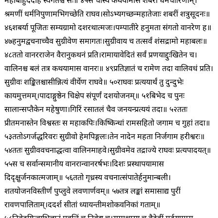
महाबाहुर्ददाह स्वर्गतश्च सः॥ ४५
स चास्य कथयामास शबरीं धर्मचारिणीम्।
श्रमणीं धर्मनिपुणामभिगच्छेति राघव।
सोऽभ्यगच्छन्महातेजाः शबरीं शत्रुसूदनः॥
४६
शबर्या पूजितः सम्यग्रामो दशरथात्मजः।
पम्पातीरे हनुमता संगतो वानरेण ह॥
४७
हनुमद्वचनाच्चैव सुग्रीवेण समागतः।
सुग्रीवाय च तत्सर्वं शंसद्रामो महाबलः॥
४८
ततो वानरराजेन वैरानुकथनं प्रति।
रामायावेदितं सर्वं प्रणयाद्दुःखितेन च।
वालिनश्च बलं तत्र कथयामास वानरः॥ ४९
प्रतिज्ञातं च रामेण तदा वालिवधं प्रति।
सुग्रीवः शङ्कितश्चासीन्नित्यं वीर्येण राघवे॥ ५०
राघवः प्रत्ययार्थं तु दुन्दुभेः
कायमुत्तमम्।
पादाङ्गुष्ठेन चिक्षेप संपूर्णं दशयोजनम्॥ ५१
बिभेद च पुनः
सालान्सप्तैकेन महेषुणा।
गिरिं रसातलं चैव जनयन्प्रत्ययं तदा॥ ५२
ततः
प्रीतमनास्तेन विश्वस्तः स महाकपिः।
किष्किन्धां रामसहितो जगाम च गुहां तदा॥
५३
ततोऽगर्जद्धरिवरः सुग्रीवो हेमपिङ्गलः।
तेन नादेन महता निर्जगाम हरीश्वरः॥
५४
ततः सुग्रीववचनाद्धत्वा वालिनमाहवे।
सुग्रीवमेव तद्राज्ये राघवः प्रत्यपादयत्॥
५५
स च सर्वान्समानीय वानरान्वानरर्षभः।
दिशः प्रस्थापयामास
दिदृक्षुर्जनकात्मजाम्॥ ५६
ततो गृध्रस्य वचनात्संपातेर्हनुमान्बली।
शतयोजनविस्तीर्णं पुप्लुवे लवणार्णवम्॥ ५७
तत्र लङ्कां समासाद्य पुरीं
रावणपालिताम्।
ददर्श सीतां ध्यायन्तीमशोकवनिकां गताम्॥