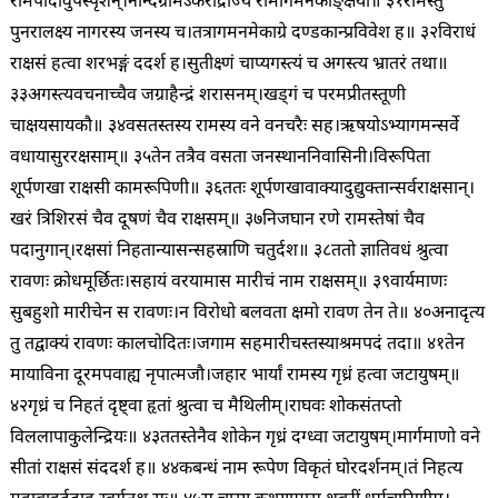
रामपादावुपस्पृशन्।
नन्दिग्रामेऽकरोद्राज्यं रामागमनकाङ्क्षया॥ ३१
रामस्तु
पुनरालक्ष्य नागरस्य जनस्य च।
तत्रागमनमेकाग्रे दण्डकान्प्रविवेश ह॥ ३२
विराधं
राक्षसं हत्वा शरभङ्गं ददर्श ह।
सुतीक्ष्णं चाप्यगस्त्यं च अगस्त्य भ्रातरं तथा॥
३३
अगस्त्यवचनाच्चैव जग्राहैन्द्रं शरासनम्।
खड्गं च परमप्रीतस्तूणी
चाक्षयसायकौ॥ ३४
वसतस्तस्य रामस्य वने वनचरैः सह।
ऋषयोऽभ्यागमन्सर्वे
वधायासुररक्षसाम्॥ ३५
तेन तत्रैव वसता जनस्थाननिवासिनी।
विरूपिता
शूर्पणखा राक्षसी कामरूपिणी॥ ३६
ततः शूर्पणखावाक्यादुद्युक्तान्सर्वराक्षसान्।
खरं त्रिशिरसं चैव दूषणं चैव राक्षसम्॥ ३७
निजघान रणे रामस्तेषां चैव
पदानुगान्।
रक्षसां निहतान्यासन्सहस्राणि चतुर्दश॥ ३८
ततो ज्ञातिवधं श्रुत्वा
रावणः क्रोधमूर्छितः।
सहायं वरयामास मारीचं नाम राक्षसम्॥ ३९
वार्यमाणः
सुबहुशो मारीचेन स रावणः।
न विरोधो बलवता क्षमो रावण तेन ते॥ ४०
अनादृत्य
तु तद्वाक्यं रावणः कालचोदितः।
जगाम सहमारीचस्तस्याश्रमपदं तदा॥ ४१
तेन
मायाविना दूरमपवाह्य नृपात्मजौ।
जहार भार्यां रामस्य गृध्रं हत्वा जटायुषम्॥
४२
गृध्रं च निहतं दृष्ट्वा हृतां श्रुत्वा च मैथिलीम्।
राघवः शोकसंतप्तो
विललापाकुलेन्द्रियः॥ ४३
ततस्तेनैव शोकेन गृध्रं दग्ध्वा जटायुषम्।
मार्गमाणो वने
सीतां राक्षसं संददर्श ह॥ ४४
कबन्धं नाम रूपेण विकृतं घोरदर्शनम्।
तं निहत्य