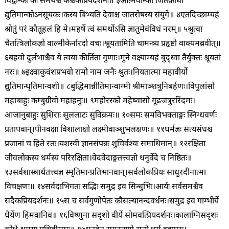
विद्वान्कः कः समर्थश्च कश्चैकप्रियदर्शनः॥ ३
आत्मवान्को जितक्रोधो
द्युतिमान्कोऽनसूयकः।
कस्य बिभ्यति देवाश्च जातरोषस्य संयुगे॥ ४
एतदिच्छाम्यहं
श्रोतुं परं कौतूहलं हि मे।
महर्षे त्वं समर्थोऽसि ज्ञातुमेवंविधं नरम्॥ ५
श्रुत्वा
चैतत्त्रिलोकज्ञो वाल्मीकेर्नारदो वचः।
श्रूयतामिति चामन्त्र्य प्रहृष्टो वाक्यमब्रवीत्॥
६
बहवो दुर्लभाश्चैव ये त्वया कीर्तिता गुणाः।
मुने वक्ष्याम्यहं बुद्ध्वा तैर्युक्तः श्रूयतां
नरः॥ ७
इक्ष्वाकुवंशप्रभवो रामो नाम जनैः श्रुतः।
नियतात्मा महावीर्यो
द्युतिमान्धृतिमान्वशी॥ ८
बुद्धिमान्नीतिमान्वाग्मी श्रीमाञ्शत्रुनिबर्हणः।
विपुलांसो
महाबाहुः कम्बुग्रीवो महाहनुः॥ ९
महोरस्को महेष्वासो गूढजत्रुररिंदमः।
आजानुबाहुः सुशिराः सुललाटः सुविक्रमः॥ १०
समः समविभक्ताङ्गः स्निग्धवर्णः
प्रतापवान्।
पीनवक्षा विशालाक्षो लक्ष्मीवाञ्शुभलक्षणः॥ ११
धर्मज्ञः सत्यसंधश्च
प्रजानां च हिते रतः।
यशस्वी ज्ञानसंपन्नः शुचिर्वश्यः समाधिमान्॥ १२
रक्षिता
जीवलोकस्य धर्मस्य परिरक्षिता।
वेदवेदाङ्गतत्त्वज्ञो धनुर्वेदे च निष्ठितः॥
१३
सर्वशास्त्रार्थतत्त्वज्ञ स्मृतिमान्प्रतिभानवान्।
सर्वलोकप्रियः साधुरदीनात्मा
विचक्षणः॥ १४
सर्वदाभिगतः सद्भिः समुद्र इव सिन्धुभिः।
आर्यः सर्वसमश्चैव
सदैकप्रियदर्शनः॥ १५
स च सर्वगुणोपेतः कौसल्यानन्दवर्धनः।
समुद्र इव गाम्भीर्ये
धैर्येण हिमवानिव॥ १६
विष्णुना सदृशो वीर्ये सोमवत्प्रियदर्शनः।
कालाग्निसदृशः