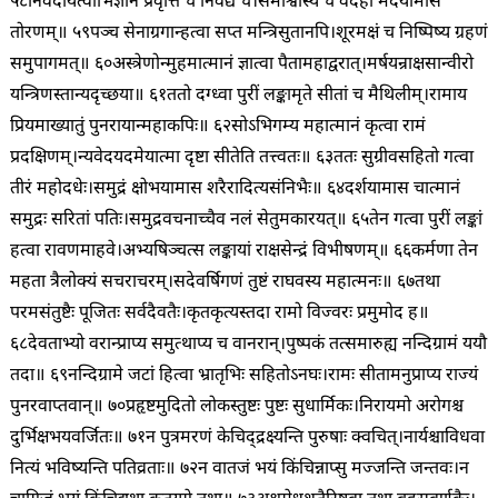
५८
निवेदयित्वाभिज्ञानं प्रवृत्तिं च निवेद्य च।
समाश्वास्य च वैदेहीं मर्दयामास
तोरणम्॥ ५९
पञ्च सेनाग्रगान्हत्वा सप्त मन्त्रिसुतानपि।
शूरमक्षं च निष्पिष्य ग्रहणं
समुपागमत्॥ ६०
अस्त्रेणोन्मुहमात्मानं ज्ञात्वा पैतामहाद्वरात्।
मर्षयन्राक्षसान्वीरो
यन्त्रिणस्तान्यदृच्छया॥ ६१
ततो दग्ध्वा पुरीं लङ्कामृते सीतां च मैथिलीम्।
रामाय
प्रियमाख्यातुं पुनरायान्महाकपिः॥ ६२
सोऽभिगम्य महात्मानं कृत्वा रामं
प्रदक्षिणम्।
न्यवेदयदमेयात्मा दृष्टा सीतेति तत्त्वतः॥ ६३
ततः सुग्रीवसहितो गत्वा
तीरं महोदधेः।
समुद्रं क्षोभयामास शरैरादित्यसंनिभैः॥ ६४
दर्शयामास चात्मानं
समुद्रः सरितां पतिः।
समुद्रवचनाच्चैव नलं सेतुमकारयत्॥ ६५
तेन गत्वा पुरीं लङ्कां
हत्वा रावणमाहवे।
अभ्यषिञ्चत्स लङ्कायां राक्षसेन्द्रं विभीषणम्॥ ६६
कर्मणा तेन
महता त्रैलोक्यं सचराचरम्।
सदेवर्षिगणं तुष्टं राघवस्य महात्मनः॥ ६७
तथा
परमसंतुष्टैः पूजितः सर्वदैवतैः।
कृतकृत्यस्तदा रामो विज्वरः प्रमुमोद ह॥
६८
देवताभ्यो वरान्प्राप्य समुत्थाप्य च वानरान्।
पुष्पकं तत्समारुह्य नन्दिग्रामं ययौ
तदा॥ ६९
नन्दिग्रामे जटां हित्वा भ्रातृभिः सहितोऽनघः।
रामः सीतामनुप्राप्य राज्यं
पुनरवाप्तवान्॥ ७०
प्रहृष्टमुदितो लोकस्तुष्टः पुष्टः सुधार्मिकः।
निरायमो अरोगश्च
दुर्भिक्षभयवर्जितः॥ ७१
न पुत्रमरणं केचिद्द्रक्ष्यन्ति पुरुषाः क्वचित्।
नार्यश्चाविधवा
नित्यं भविष्यन्ति पतिव्रताः॥ ७२
न वातजं भयं किंचिन्नाप्सु मज्जन्ति जन्तवः।
न