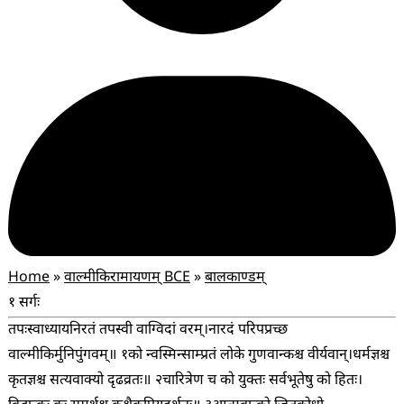
Home
»
वाल्मीकिरामायणम् BCE
»
बालकाण्डम्
१ सर्गः
तपःस्वाध्यायनिरतं तपस्वी वाग्विदां वरम्।
नारदं परिपप्रच्छ
वाल्मीकिर्मुनिपुंगवम्॥ १
को न्वस्मिन्साम्प्रतं लोके गुणवान्कश्च वीर्यवान्।
धर्मज्ञश्च
कृतज्ञश्च सत्यवाक्यो दृढव्रतः॥ २
चारित्रेण च को युक्तः सर्वभूतेषु को हितः।