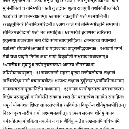
प्रशशंसुर्नृपात्मजौ॥ ३
अद्य प्रभृति षड्रात्रं रक्षतं राघवौ युवाम्।
दीक्षां गतो ह्येष
मुनिर्मौनित्वं च गमिष्यति॥ ४
तौ तु तद्वचनं श्रुत्वा राजपुत्रौ यशस्विनौ।
अनिद्रौ
षडहोरात्रं तपोवनमरक्षताम्॥ ५
उपासां चक्रतुर्वीरौ यत्तौ परमधन्विनौ।
ररक्षतुर्मुनिवरं विश्वामित्रमरिंदमौ॥ ६
अथ काले गते तस्मिन्षष्ठेऽहनि समागते।
सौमित्रमब्रवीद्रामो यत्तो भव समाहितः॥ ७
रामस्यैवं ब्रुवाणस्य त्वरितस्य
युयुत्सया।
प्रजज्वाल ततो वेदिः सोपाध्यायपुरोहिता॥ ८
मन्त्रवच्च यथान्यायं
यज्ञोऽसौ संप्रवर्तते।
आकाशे च महाञ्शब्दः प्रादुरासीद्भयानकः॥ ९
आवार्य गगनं
मेघो यथा प्रावृषि निर्गतः।
तथा मायां विकुर्वाणौ राक्षसावभ्यधावताम्॥
१०
मारीचश्च सुबाहुश्च तयोरनुचरास्तथा।
आगम्य भीमसंकाशा
रुधिरौघानवासृजन्॥ ११
तावापतन्तौ सहसा दृष्ट्वा राजीवलोचनः।
लक्ष्मणं
त्वभिसंप्रेक्ष्य रामो वचनमब्रवीत्॥ १२
पश्य लक्ष्मण दुर्वृत्तान्राक्षसान्पिशिताशनान्।
मानवास्त्रसमाधूताननिलेन यथाघनान्॥ १३
मानवं परमोदारमस्त्रं परमभास्वरम्।
चिक्षेप परमक्रुद्धो मारीचोरसि राघवः॥ १४
स तेन परमास्त्रेण मानवेन समाहितः।
संपूर्णं योजनशतं क्षिप्तः सागरसंप्लवे॥ १५
विचेतनं विघूर्णन्तं शीतेषुबलपीडितम्।
निरस्तं दृश्य मारीचं रामो लक्ष्मणमब्रवीत्॥ १६
पश्य लक्ष्मण शीतेषुं मानवं
धर्मसंहितम्।
मोहयित्वा नयत्येनं न च प्राणैर्वियुज्यते॥ १७
इमानपि वधिष्यामि