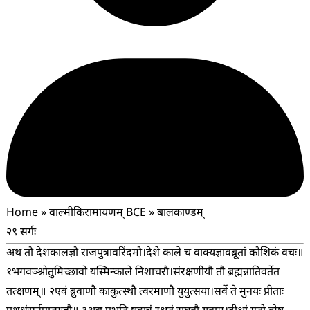
Home
»
वाल्मीकिरामायणम् BCE
»
बालकाण्डम्
२९ सर्गः
अथ तौ देशकालज्ञौ राजपुत्रावरिंदमौ।
देशे काले च वाक्यज्ञावब्रूतां कौशिकं वचः॥
१
भगवञ्श्रोतुमिच्छावो यस्मिन्काले निशाचरौ।
संरक्षणीयौ तौ ब्रह्मन्नातिवर्तेत
तत्क्षणम्॥ २
एवं ब्रुवाणौ काकुत्स्थौ त्वरमाणौ युयुत्सया।
सर्वे ते मुनयः प्रीताः