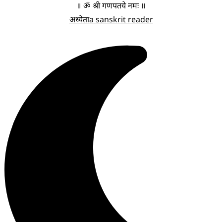
॥ ॐ श्री गणपतये नमः ॥
अध्येता
a sanskrit reader