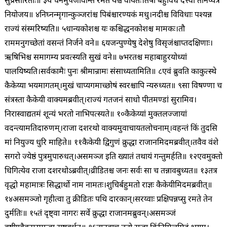
सुप्रसारिताः॥ ३
ये चैनमुपजीवन्ति रमते यैश्च वीर्यतः।
तेषां बहुविधं दत्त्वा तानप्यत्र
नियोजय॥ ४
निघ्नन्मृगान्कुञ्जरांश्च पिबंश्चारण्यकं मधु।
नदीश्च विविधाः पश्यन्न
राज्यं संस्मरिष्यति॥ ५
धान्यकोशश्च यः कश्चिद्धनकोशश्च मामकः।
तौ
राममनुगच्छेतां वसन्तं निर्जने वने॥ ६
यजन्पुण्येषु देशेषु विसृजंश्चाप्तदक्षिणाः।
ऋषिभिश्च समागम्य प्रवत्स्यति सुखं वने॥ ७
भरतश्च महाबाहुरयोध्यां
पालयिष्यति।
सर्वकामैः पुनः श्रीमान्रामः संसाध्यतामिति॥ ८
एवं ब्रुवति काकुत्स्थे
कैकेय्या भयमागतम्।
मुखं चाप्यगमाच्छोषं स्वरश्चापि न्यरुध्यत॥ ९
सा विषण्णा च
संत्रस्ता कैकेयी वाक्यमब्रवीत्।
राज्यं गतजनं साधो पीतमण्डां सुरामिव।
निरास्वाद्यतमं शून्यं भरतो नाभिपत्स्यते॥ १०
कैकेय्यां मुक्तलज्जायां
वदन्त्यामतिदारुणम्।
राजा दशरथो वाक्यमुवाचायतलोचनाम्।
वहन्तं किं तुदसि
मां नियुज्य धुरि माहिते॥ ११
कैकेयी द्विगुणं क्रुद्धा राजानमिदमब्रवीत्।
तवैव वंशे
सगरो ज्येष्ठं पुत्रमुपारुधत्।
असमञ्ज इति ख्यातं तथायं गन्तुमर्हति॥ १२
एवमुक्तो
धिगित्येव राजा दशरथोऽब्रवीत्।
व्रीडितश्च जनः सर्वः सा च तन्नावबुध्यत॥ १३
तत्र
वृद्धो महामात्रः सिद्धार्थो नाम नामतः।
शुचिर्बहुमतो राज्ञः कैकेयीमिदमब्रवीत्॥
१४
असमञ्जो गृहीत्वा तु क्रीडितः पथि दारकान्।
सरय्वाः प्रक्षिपन्नप्सु रमते तेन
दुर्मतिः॥ १५
तं दृष्ट्वा नागरः सर्वे क्रुद्धा राजानमब्रुवन्।
असमञ्जं