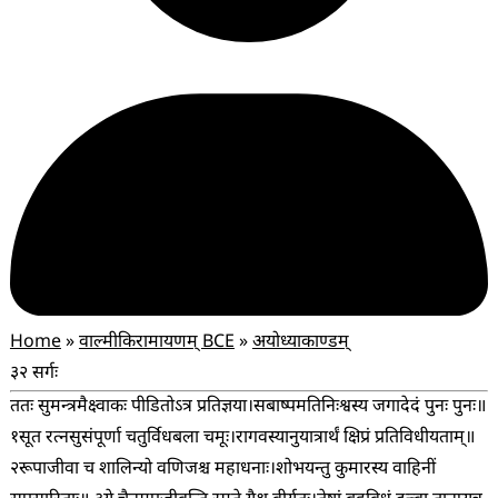
Home
»
वाल्मीकिरामायणम् BCE
»
अयोध्याकाण्डम्
३२ सर्गः
ततः सुमन्त्रमैक्ष्वाकः पीडितोऽत्र प्रतिज्ञया।
सबाष्पमतिनिःश्वस्य जगादेदं पुनः पुनः॥
१
सूत रत्नसुसंपूर्णा चतुर्विधबला चमूः।
रागवस्यानुयात्रार्थं क्षिप्रं प्रतिविधीयताम्॥
२
रूपाजीवा च शालिन्यो वणिजश्च महाधनाः।
शोभयन्तु कुमारस्य वाहिनीं