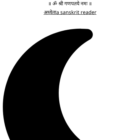
॥ ॐ श्री गणपतये नमः ॥
अध्येता
a sanskrit reader