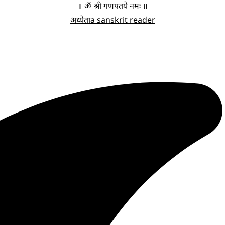
॥ ॐ श्री गणपतये नमः ॥
अध्येता
a sanskrit reader