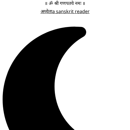
॥ ॐ श्री गणपतये नमः ॥
अध्येता
a sanskrit reader