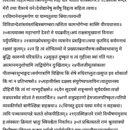
विशोका विहरिष्यति।
अल्पपुण्या त्वहं घोरे पतिता शोकसागरे॥ १८
कैलासे मन्दरे
मेरौ तथा चैत्ररथे वने।
देवोद्यानेषु सर्वेषु विहृत्य सहिता त्वया॥
१९
विमानेनानुरूपेण या याम्यतुलया श्रिया।
पश्यन्ती
विविधान्देशांस्तांस्तांश्चित्रस्रगम्बरा।
भ्रंशिता कामभोगेभ्यः सास्मि वीरवधात्तव॥
२०
सत्यवाक्स महाभागो देवरो मे यदब्रवीत्।
अयं राक्षसमुख्यानां विनाशः
पर्युपस्थितः॥ २१
कामक्रोधसमुत्थेन व्यसनेन प्रसङ्गिना।
त्वया कृतमिदं सर्वमनाथं
रक्षसां कुलम्॥ २२
न हि त्वं शोचितव्यो मे प्रख्यातबलपौरुषः।
स्त्रीस्वभावात्तु मे
बुद्धिः कारुण्ये परिवर्तते॥ २३
सुकृतं दुष्कृतं च त्वं गृहीत्वा स्वां गतिं गतः।
आत्मानमनुशोचामि त्वद्वियोगेन दुःखिताम्॥ २४
नीलजीमूतसंकाशः
पीताम्बरशुभाङ्गदः।
सर्वगात्राणि विक्षिप्य किं शेषे रुधिराप्लुतः।
प्रसुप्त इव शोकार्तां
किं मां न प्रतिभाषसे॥ २५
महावीर्यस्य दक्षस्य संयुगेष्वपलायिनः।
यातुधानस्य
दौहित्रीं किं त्वं मां नाभ्युदीक्षसे॥ २६
येन सूदयसे शत्रून्समरे सूर्यवर्चसा।
वज्रो
वज्रधरस्येव सोऽयं ते सततार्चितः॥ २७
रणे शत्रुप्रहरणो हेमजालपरिष्कृतः।
परिघो
व्यवकीर्णस्ते बाणैश्छिन्नः सहस्रधा॥ २८
धिगस्तु हृदयं यस्या ममेदं न सहस्रधा।
त्वयि पञ्चत्वमापन्ने फलते शोकपीडितम्॥ २९
एतस्मिन्नन्तरे रामो विभीषणमुवाच
ह।
संस्कारः क्रियतां भ्रातुः स्त्रियश्चैता निवर्तय॥ ३०
तं प्रश्रितस्ततो रामं श्रुतवाक्यो