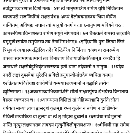
त्रस्यत्यपि पुरंदरः॥ ३
ऋषयश्च महीदेवा गन्धर्वाश्च यशस्विनः।
ननु नाम
तवोद्वेगाच्चारणाश्च दिशो गताः॥ ४
स त्वं मानुषमात्रेण रामेण युधि निर्जितः।
न
व्यपत्रपसे राजन्किमिदं राक्षसर्षभ॥ ५
कथं त्रैलोक्यमाक्रम्य श्रिया वीर्येण
चान्वितम्।
अविषह्यं जघान त्वां मानुषो वनगोचरः॥ ६
मानुषाणामविषये चरतः
कामरूपिणः।
विनाशस्तव रामेण संयुगे नोपपद्यते॥ ७
न चैतत्कर्म रामस्य श्रद्दधामि
चमूमुखे।
सर्वतः समुपेतस्य तव तेनाभिमर्शनम्॥ ८
इन्द्रियाणि पुरा जित्वा जितं
त्रिभुवणं त्वया।
स्मरद्भिरिव तद्वैरमिन्द्रियैरेव निर्जितः॥ ९
अथ वा रामरूपेण
वासवः स्वयमागतः।
मायां तव विनाशाय विधायाप्रतितर्किताम्॥ १०
यदैव हि
जनस्थाने राक्षसैर्बहुभिर्वृतः।
खरस्तव हतो भ्राता तदैवासौ न मानुषः॥ ११
यदैव
नगरीं लङ्कां दुष्प्रवेषां सुरैरपि।
प्रविष्टो हनुमान्वीर्यात्तदैव व्यथिता वयम्॥
१२
क्रियतामविरोधश्च राघवेणेति यन्मया।
उच्यमानो न गृह्णासि तस्येयं
व्युष्टिरागता॥ १३
अकस्माच्चाभिकामोऽसि सीतां राक्षसपुंगव।
ऐश्वर्यस्य विनाशाय
देहस्य स्वजनस्य च॥ १४
अरुन्धत्या विशिष्टां तां रोहिण्याश्चापि दुर्मते।
सीतां
धर्षयता मान्यां त्वया ह्यसदृशं कृतम्॥ १५
न कुलेन न रूपेण न दाक्षिण्येन
मैथिली।
मयाधिका वा तुल्या वा त्वं तु मोहान्न बुध्यसे॥ १६
सर्वथा सर्वभूतानां
नास्ति मृत्युरलक्षणः।
तव तावदयं मृत्युर्मैथिलीकृतलक्षणः॥ १७
मैथिली सह रामेण