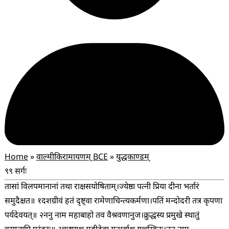
Home
»
वाल्मीकिरामायणम् BCE
»
युद्धकाण्डम्
९९ सर्गः
तासां विलपमानानां तथा राक्षसयोषिताम्।
ज्येष्ठा पत्नी प्रिया दीना भर्तारं
समुदैक्षत॥ १
दशग्रीवं हतं दृष्ट्वा रामेणाचिन्त्यकर्मणा।
पतिं मन्दोदरी तत्र कृपणा
पर्यदेवयत्॥ २
ननु नाम महाबाहो तव वैश्रवणानुज।
क्रुद्धस्य प्रमुखे स्थातुं