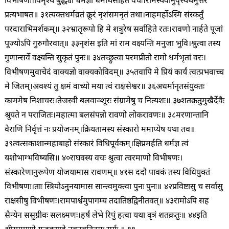
विभीषणः।
विमृश्य बुद्ध्या धर्मज्ञो धर्मार्थसहितं वचः।
रामस्यैवानुवृत्त्यर्थमुत्तरं
प्रत्यभाषत॥ ३१
त्यक्तधर्मव्रतं क्रूरं नृशंसमनृतं तथा।
नाहमर्होऽस्मि संस्कर्तुं
परदाराभिमर्शकम्॥ ३२
भ्रातृरूपो हि मे शत्रुरेष सर्वाहिते रतः।
रावणो नार्हते पूजां
पूज्योऽपि गुरुगौरवात्॥ ३३
नृशंस इति मां राम वक्ष्यन्ति मनुजा भुवि।
श्रुत्वा तस्य
गुणान्सर्वे वक्ष्यन्ति सुकृतं पुनः॥ ३४
तच्छ्रुत्वा परमप्रीतो रामो धर्मभृतां वरः।
विभीषणमुवाचेदं वाक्यज्ञो वाक्यकोविदम्॥ ३५
तवापि मे प्रियं कार्यं त्वत्प्रभवाच्च
मे जितम्।
अवश्यं तु क्षमं वाच्यो मया त्वं राक्षसेश्वर॥ ३६
अधर्मानृतसंयुक्तः
काममेष निशाचरः।
तेजस्वी बलवाञ्शूरः संग्रामेषु च नित्यशः॥ ३७
शतक्रतुमुखैर्देवैः
श्रूयते न पराजितः।
महात्मा बलसंपन्नो रावणो लोकरावणः॥ ३८
मरणान्तानि
वैराणि निर्वृत्तं नः प्रयोजनम्।
क्रियतामस्य संस्कारो ममाप्येष यथा तव॥
३९
त्वत्सकाशान्महाबाहो संस्कारं विधिपूर्वकम्।
क्षिप्रमर्हति धर्मज्ञ त्वं
यशोभाग्भविष्यसि॥ ४०
राघवस्य वचः श्रुत्वा त्वरमाणो विभीषणः।
संस्कारेणानुरूपेण योजयामास रावणम्॥ ४१
स ददौ पावकं तस्य विधियुक्तं
विभीषणः।
ताः स्त्रियोऽनुनयामास सान्त्वमुक्त्वा पुनः पुनः॥ ४२
प्रविष्टासु च सर्वासु
राक्षसीषु विभीषणः।
रामपार्श्वमुपागम्य तदातिष्ठद्विनीतवत्॥ ४३
रामोऽपि सह
सैन्येन ससुग्रीवः सलक्ष्मणः।
हर्षं लेभे रिपुं हत्वा यथा वृत्रं शतक्रतुः॥ ४४
इति