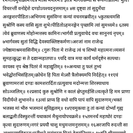
रमणीयमुपाक्रामच्चैत्रे मासि मनोरमे॥ ३
तत्र भार्गवकन्यां स रूपेणाप्रतिमां भुवि।
विचरन्तीं वनोद्देशे दण्डोऽपश्यदनुत्तमाम्॥ ४
स दृष्ट्वा तां सुदुर्मेधा
अनङ्गशरपीडितः।
अभिगम्य सुसंविग्नः कन्यां वचनमब्रवीत्॥ ५
कुतस्त्वमसि
सुश्रोणि कस्य वासि सुता शुभे।
पीडितोऽहमनङ्गेन पृच्छामि त्वां सुमध्यमे॥ ६
तस्य
त्वेवं ब्रुवाणस्य मोहोन्मत्तस्य कामिनः।
भार्गवी प्रत्युवाचेदं वचः सानुनयं नृपम्॥
७
भार्गवस्य सुतां विद्धि देवस्याक्लिष्टकर्मणः।
अरजां नाम राजेन्द्र
ज्येष्ठामाश्रमवासिनीम्॥ ८
गुरुः पिता मे राजेन्द्र त्वं च शिष्यो महात्मनः।
व्यसनं
सुमहत्क्रुद्धः स ते दद्यान्महातपाः॥ ९
यदि वात्र मया कार्यं धर्मदृष्टेन सत्पथा।
वरयस्व नृप श्रेष्ठ पितरं मे महाद्युतिम्॥ १०
अन्यथा तु फलं तुभ्यं
भवेद्घोराभिसंहितम्।
क्रोधेन हि पिता मेऽसौ त्रैलोक्यमपि निर्दहेत्॥ ११
एवं
ब्रुवाणामरजां दण्डः कामशरार्दितः।
प्रत्युवाच मदोन्मत्तः शिरस्याधाय
सोऽञ्जलिम्॥ १२
प्रसादं कुरु सुश्रोणि न कालं क्षेप्तुमर्हसि।
त्वत्कृते हि मम प्राणा
विदीर्यन्ते शुभानने॥ १३
त्वां प्राप्य हि वधो वापि पापं वापि सुदारुणम्।
भक्तं
भजस्व मां भीरु भजमानं सुविह्वलम्॥ १४
एवमुक्त्वा तु तां कन्यां दोर्भ्यां गृह्य
बलाद्बली।
विस्फुरन्तीं यथाकामं मैथुनायोपचक्रमे॥ १५
तमनर्थं महाघोरं दण्डः
कृत्वा सुदारुणम्।
नगरं प्रययौ चाशु मधुमन्तमनुत्तमम्॥ १६
अरजापि रुदन्ती सा