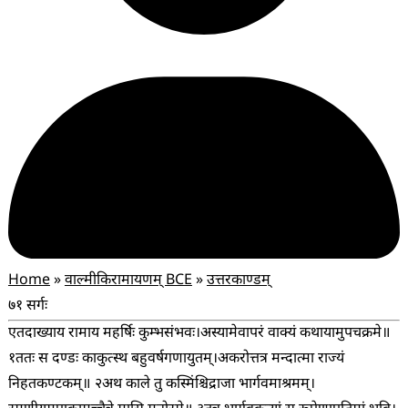
Home
»
वाल्मीकिरामायणम् BCE
»
उत्तरकाण्डम्
७१ सर्गः
एतदाख्याय रामाय महर्षिः कुम्भसंभवः।
अस्यामेवापरं वाक्यं कथायामुपचक्रमे॥
१
ततः स दण्डः काकुत्स्थ बहुवर्षगणायुतम्।
अकरोत्तत्र मन्दात्मा राज्यं
निहतकण्टकम्॥ २
अथ काले तु कस्मिंश्चिद्राजा भार्गवमाश्रमम्।