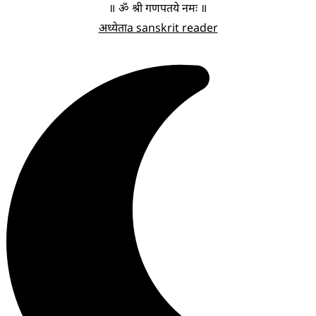
॥ ॐ श्री गणपतये नमः ॥
अध्येता
a sanskrit reader