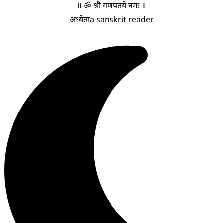
॥ ॐ श्री गणपतये नमः ॥
अध्येता
a sanskrit reader