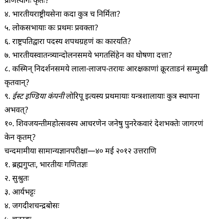
प्राणत्यागः कृतः?
४. भारतीयराष्ट्रीयसेना कदा कुत्र च निर्मिता?
५. लोकसभायाः कः प्रथमः प्रवक्ता?
६. राष्ट्रपतिद्वारा पदस्य शपथग्रहणं कः कारयति?
७. भारतीयस्वातन्त्र्यान्दोलनसमये भगतसिंहेन का घोषणा दत्ता?
८. कस्मिन् निदर्शनसमये लाला-लाजप-तरायः आरक्षकाणां क्रूरताडनं सम्मुखी
कृतवान्?
९.
ईस्ट इण्डिया कंपनी
लोरिपू इत्यस्य प्रथमायाः यन्त्रशालायाः कुत्र स्थापना
अभवत्?
१०. शिवजयन्तीमहोत्सवस्य आचरणेन जनेषु पुनरेकवारं देशभक्तेः जागरणं
केन कृतम्?
चन्दमामीया सामान्यज्ञानपरीक्षा—४० मई २०१२ उत्तराणि
१. ब्रह्मगुप्तः, भारतीयः गणितज्ञः
२. सुश्रुतः
३. आर्यभट्टः
४. जगदीशचन्द्रबोसः