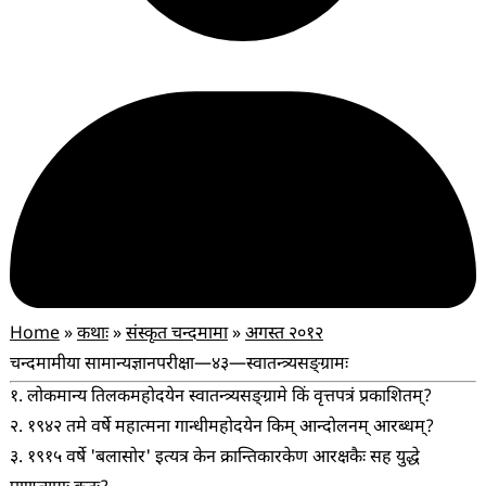
Home
»
कथाः
»
संस्कृत चन्दमामा
»
अगस्त २०१२
चन्दमामीया सामान्यज्ञानपरीक्षा—४३—स्वातन्त्र्यसङ्ग्रामः
१. लोकमान्य तिलकमहोदयेन स्वातन्त्र्यसङ्ग्रामे किं वृत्तपत्रं प्रकाशितम्?
२. १९४२ तमे वर्षे महात्मना गान्धीमहोदयेन किम् आन्दोलनम् आरब्धम्?
३. १९१५ वर्षे 'बलासोर' इत्यत्र केन क्रान्तिकारकेण आरक्षकैः सह युद्धे