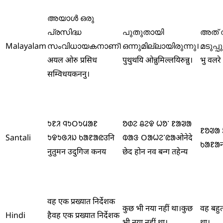
അയാൾ ഒരു
പ്രസിദ്ധ
പുതുതായി
അത് 
Malayalam
സംവിധായകനാണ്।
ഒന്നുമില്ലായിരുന്നു।
മടുപ്പ
अयल ओरु प्रसिध
पुथुथयि ओन्नुमिल्लयिरुन्नु।
भु वलरे 
सम्विधयकननु।
ᱩᱱᱤ ᱧᱩᱛᱩᱢᱟᱱ
ᱚᱰᱮ ᱪᱮᱫ ᱦᱚᱸ ᱱᱟᱣᱟ
ᱱᱚᱣᱟ 
Santali
ᱩᱫᱩᱜᱤᱡ ᱠᱟᱱᱟᱭ
उनि
ᱵᱟᱝ ᱛᱟᱦᱮᱸᱭᱟ
ओनेदे
ᱠᱟᱱᱟ
नुतुमन उदुगिज कनय
छेद होन नव बन्ग तहेन्य
वह एक प्रख्यात निर्देशक
कुछ भी नया नहीं था।
कुछ
वह बहु
Hindi
है
वह एक प्रख्यात निर्देशक