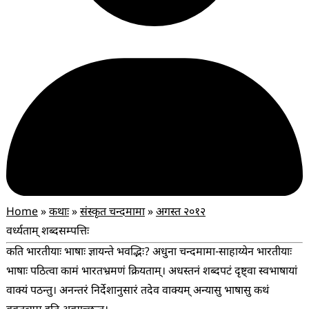
Home
»
कथाः
»
संस्कृत चन्दमामा
»
अगस्त २०१२
वर्ध्यताम् शब्दसम्पत्तिः
कति भारतीयाः भाषाः ज्ञायन्ते भवद्भिः? अधुना चन्दमामा-साहाय्येन भारतीयाः
भाषाः पठित्वा कामं भारतभ्रमणं क्रियताम्। अधस्तनं शब्दपटं दृष्ट्वा स्वभाषायां
वाक्यं पठन्तु। अनन्तरं निर्देशानुसारं तदेव वाक्यम् अन्यासु भाषासु कथं