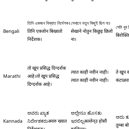
তিনি একজন বিখ্যাত নির্দেশক।
সেখানে নতুন কিছুই ছিল না।
সেটা খুব
Bengali
तिनि एक्जोन बिख्यतो
सेखाने नोतुन किछुइ छिलो
बिरोक्त
निर्देशक।
ना।
तो खूप प्रसिद्ध दिग्दर्शक
त्यात काही नवीन नाही।
ते खूप 
Marathi
आहे।
तो खूप प्रसिद्ध
त्यात काही नवीन नाही।
कंटाळवा
दिग्दर्शक आहे।
ಅವರು ಖ್ಯಾತ
ಅಲ್ಲೇನೂ ಹೊಸತು
ಅದು ತು
Kannada
ನಿರ್ದೇಶಕರು
अवरु ख्यात
ಇರಲಿಲ್ಲ
अल्लेन्उ होसौ
तुम्बा ब