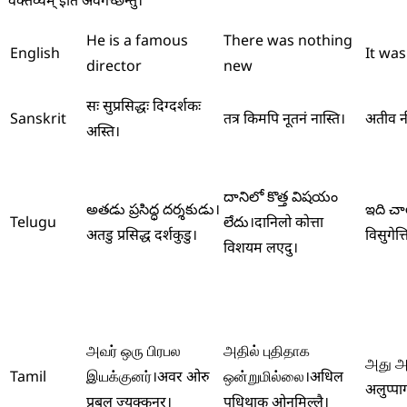
वक्तव्यम् इति अवगच्छन्तु।
He is a famous
There was nothing
English
It was
director
new
सः सुप्रसिद्धः दिग्दर्शकः
Sanskrit
तत्र किमपि नूतनं नास्ति।
अतीव न
अस्ति।
దానిలో కొత్త విషయం
అతడు ప్రసిద్ధ దర్శకుడు।
ఇది చాల
Telugu
లేదు।
दानिलो कोत्ता
अतडु प्रसिद्ध दर्शकुडु।
विसुगेत्त
विशयम लएदु।
அவர் ஒரு பிரபல
அதில் புதிதாக
அது அல
Tamil
இயக்குனர்।
अवर ओरु
ஒன்றுமில்லை।
अधिल
अलुप्पाग
प्रबल ज्यक्कुनर।
पुधिथाक ओनुमिल्लै।