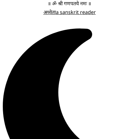
॥ ॐ श्री गणपतये नमः ॥
अध्येता
a sanskrit reader